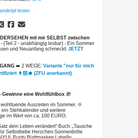
anskript lesen
DERSEHEN mit mir SELBST
zwischen
 - (Teil 2 - unabhängig lesbar) - Ein Sommer
assen und Neuanfang schmeckt:
JETZT
RGANG
➡️ 2 WEGE:
Variante "nur für mich
tifiziert 👩🏻‍🎓 (ZFU anerkannt)
– Gewinne eine Wohlfühlbox
🎁
r wohltuende Auszeiten im Sommer. 🌞
, ein Stehkalender und weitere
rge im Wert von ca. 100 EURO.
Satz dein Leben verändert” Buch: „Tausche
ür Selbstliebe Herzchen-Sonnenbrille
YUL Purity Blattmasken Labello