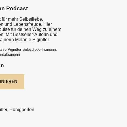
en Podcast
 für mehr Selbstliebe,
ion und Lebensfreude. Hier
mpulse für deinen Weg zu einem
en. Mit Bestseller-Autorin und
rainerin Melanie Pigintter
nie Pignitter Selbstliebe Trainerin,
ntaltrainerin
en
tter, Honigperlen