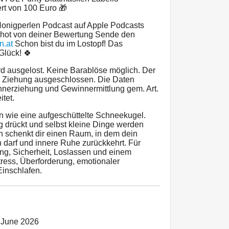
t von 100 Euro 🎁
nigperlen Podcast auf Apple Podcasts
shot von deiner Bewertung Sende den
n.at
Schon bist du im Lostopf! Das
Glück! 🍀
d ausgelost. Keine Barablöse möglich. Der
ie Ziehung ausgeschlossen. Die Daten
nerziehung und Gewinnermittlung gem. Art.
itet.
n wie eine aufgeschüttelte Schneekugel.
 drückt und selbst kleine Dinge werden
on schenkt dir einen Raum, in dem dein
darf und innere Ruhe zurückkehrt. Für
ng, Sicherheit, Loslassen und einem
tress, Überforderung, emotionaler
inschlafen.
 June 2026