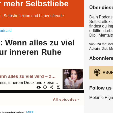
r mehr Selbstliebe
Über dies
e, Selbstreflexion und Lebensfreude
Dein Podcast
Selbstreflex
findest du I
odcast
erfüllten Leb
Dipl. Mentalt
: Wenn alles zu viel
von und mit Mela
Autorin, Dipl. Me
zur inneren Ruhe
Abonnier
345. Meditation: Wenn alles zu viel wird – zurück zur inneren Ruhe
Zum Loslassen von Stress, innerem Druck und kreisenden Gedanken
Follow us
Melanie Pigni
All episodes
›
 herunterladen:
MP3