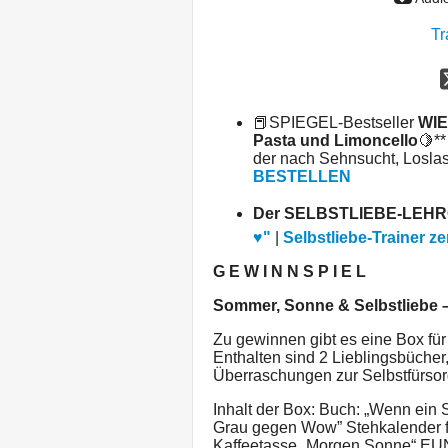
Tr
📕SPIEGEL-Bestseller
WIE
Pasta und Limoncello
🍋**
der nach Sehnsucht, Losl
BESTELLEN
Der SELBSTLIEBE-LEH
♥️"
|
Selbstliebe-Trainer zer
G E W I N N S P I E L
Sommer, Sonne & Selbstliebe 
Zu gewinnen gibt es eine Box fü
Enthalten sind 2 Lieblingsbücher
Überraschungen zur Selbstfürso
Inhalt der Box: Buch: „Wenn ein 
Grau gegen Wow” Stehkalender f
Kaffeetasse „Morgen Sonne“ EUN