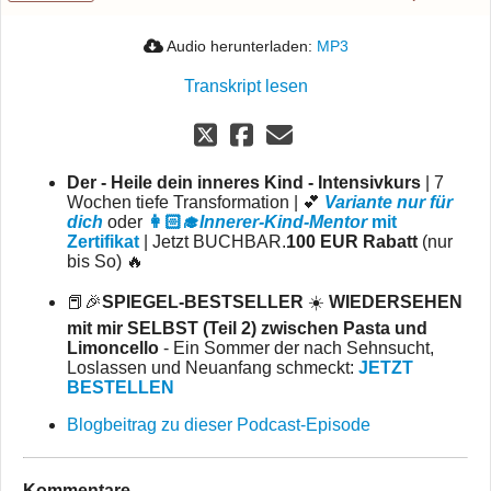
Audio herunterladen:
MP3
Transkript lesen
Der - Heile dein inneres Kind - Intensivkurs
| 7
Wochen tiefe Transformation | 💕
Variante nur für
dich
oder
👩🏻‍🎓
Innerer-Kind-Mentor
mit
Zertifikat
| Jetzt BUCHBAR.
100 EUR Rabatt
(nur
bis So) 🔥
📕🎉
SPIEGEL-BESTSELLER
☀️
WIEDERSEHEN
mit mir SELBST (Teil 2) zwischen Pasta und
Limoncello
- Ein Sommer der nach Sehnsucht,
Loslassen und Neuanfang schmeckt:
JETZT
BESTELLEN
Blogbeitrag zu dieser Podcast-Episode
Kommentare