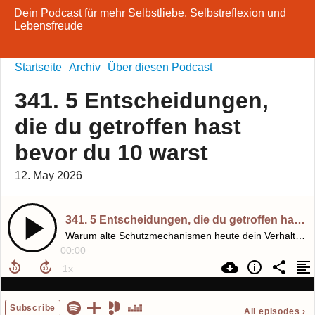
Dein Podcast für mehr Selbstliebe, Selbstreflexion und
Lebensfreude
Startseite
Archiv
Über diesen Podcast
341. 5 Entscheidungen,
die du getroffen hast
bevor du 10 warst
12. May 2026
341. 5 Entscheidungen, die du getroffen hast bevor du 10 warst
Warum alte Schutzmechanismen heute dein Verhalten, deine Beziehungen und dein Selbstbild steuern
00:00
Subscribe
All episodes
›