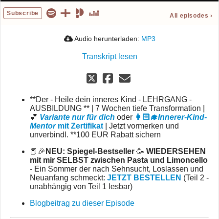
Subscribe
All episodes
›
Audio herunterladen:
MP3
Transkript lesen
**Der - Heile dein inneres Kind - LEHRGANG -
AUSBILDUNG ** | 7 Wochen tiefe Transformation |
💕
Variante nur für dich
oder
👩🏻‍🎓
Innerer-Kind-
Mentor
mit Zertifikat
| Jetzt vormerken und
unverbindl. **100 EUR Rabatt sichern
📕🎉
NEU: Spiegel-Bestseller
🥳
WIEDERSEHEN
mit mir SELBST zwischen Pasta und Limoncello
- Ein Sommer der nach Sehnsucht, Loslassen und
Neuanfang schmeckt:
JETZT BESTELLEN
(Teil 2 -
unabhängig von Teil 1 lesbar)
Blogbeitrag zu dieser Episode