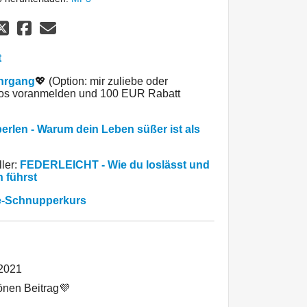
t
ehrgang
💖 (Option: mir zuliebe oder
enlos voranmelden und 100 EUR Rabatt
erlen - Warum dein Leben süßer ist als
ler:
FEDERLEICHT - Wie du loslässt und
n führst
be-Schnupperkurs
 2021
önen Beitrag💜