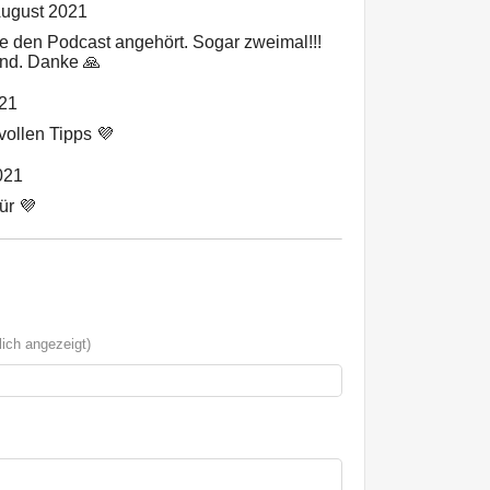
August 2021
de den Podcast angehört. Sogar zweimal!!!
end. Danke 🙏
021
vollen Tipps 💜
021
ür 💜
ich angezeigt)