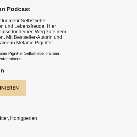
en Podcast
 für mehr Selbstliebe,
ion und Lebensfreude. Hier
mpulse für deinen Weg zu einem
en. Mit Bestseller-Autorin und
rainerin Melanie Pigintter
nie Pignitter Selbstliebe Trainerin,
ntaltrainerin
en
tter, Honigperlen