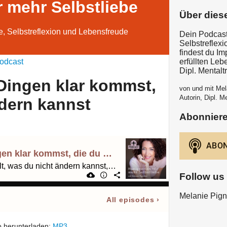
r mehr Selbstliebe
Über dies
e, Selbstreflexion und Lebensfreude
Dein Podcast
Selbstreflex
findest du I
odcast
erfüllten Leb
Dipl. Mentalt
 Dingen klar kommst,
von und mit Mela
Autorin, Dipl. Me
ndern kannst
Abonnier
65. Wie du mit Dingen klar kommst, die du nicht ändern kannst
Wenn dich etwas quäult, was du nicht ändern kannst, gibt es diese mentalen Auswege
Follow us
Melanie Pigni
All episodes
›
 herunterladen:
MP3