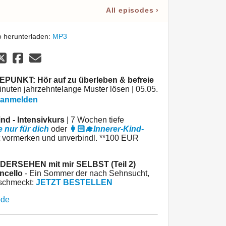
All episodes
›
 herunterladen:
MP3
PUNKT: Hör auf zu überleben & befreie
Minuten jahrzehntelange Muster lösen | 05.05.
 anmelden
ind - Intensivkurs
| 7 Wochen tiefe
e nur für dich
oder
👩🏻‍🎓
Innerer-Kind-
t vormerken und unverbindl. **100 EUR
DERSEHEN mit mir SELBST (Teil 2)
ncello
- Ein Sommer der nach Sehnsucht,
schmeckt:
JETZT BESTELLEN
ode