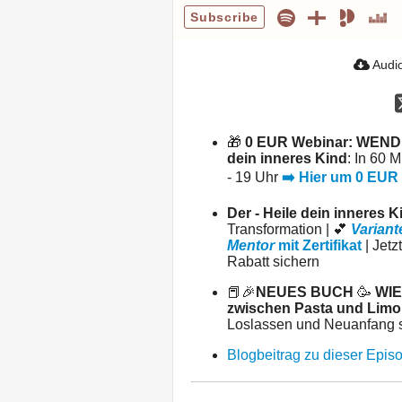
Subscribe
Audio
🎁
0 EUR Webinar: WENDE
dein inneres Kind
: In 60 
- 19 Uhr
➡️ Hier um 0 EUR
Der - Heile dein inneres K
Transformation | 💕
Variant
Mentor
mit Zertifikat
| Jetz
Rabatt sichern
📕🎉
NEUES BUCH
🥳
WIE
zwischen Pasta und Limo
Loslassen und Neuanfang 
Blogbeitrag zu dieser Epis