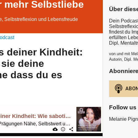
r mehr Selbstliebe
Über dies
e, Selbstreflexion und Lebensfreude
Dein Podcast
Selbstreflex
findest du I
odcast
erfüllten Leb
Dipl. Mentalt
s deiner Kindheit:
von und mit Mela
Autorin, Dipl. Me
 sie deine
Abonnier
ne dass du es
Follow us
337. 5 Sätze aus deiner Kindheit: Wie sabotieren sie deine Beziehung, ohne dass du es merkst?
Melanie Pigni
Welche unbewussten Prägungen Nähe, Selbstwert und Dynamik beeinflussen