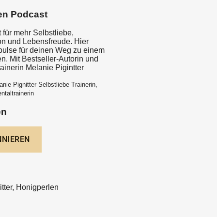
en Podcast
 für mehr Selbstliebe,
ion und Lebensfreude. Hier
mpulse für deinen Weg zu einem
en. Mit Bestseller-Autorin und
rainerin Melanie Pigintter
nie Pignitter Selbstliebe Trainerin,
ntaltrainerin
en
tter, Honigperlen