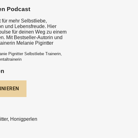
en Podcast
 für mehr Selbstliebe,
ion und Lebensfreude. Hier
mpulse für deinen Weg zu einem
en. Mit Bestseller-Autorin und
rainerin Melanie Pigintter
nie Pignitter Selbstliebe Trainerin,
ntaltrainerin
en
tter, Honigperlen