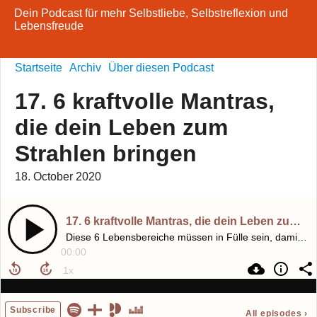
Dein Podcast für mehr Selbstliebe, Selbstreflexion und
Lebensfreude
Startseite
Archiv
Über diesen Podcast
17. 6 kraftvolle Mantras,
die dein Leben zum
Strahlen bringen
18. October 2020
17. 6 kraftvolle Mantras, die dein Leben zum Strahlen bringen
Diese 6 Lebensbereiche müssen in Fülle sein, damit wir glücklich sind
00:00
Subscribe
All episodes
›